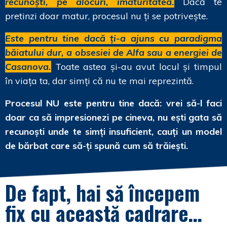
recunoști, pe alocuri, imaturitatea.
Dacă te
pretinzi doar matur, procesul nu ți se potrivește.
Este pentru tine dacă ți-a ajuns cu paradigma
băiatului dur, a obsesiei de Alfa sau a energiei de
Casanova.
Toate astea și-au avut locul și timpul
în viața ta, dar simți că nu te mai reprezintă.
Procesul NU este pentru tine dacă: vrei să-l faci
doar ca să impresionezi pe cineva, nu ești gata să
recunoști unde te simți insuficient, cauți un model
de bărbat care să-ți spună cum să trăiești.
De fapt, hai să începem
fix cu această cadrare…