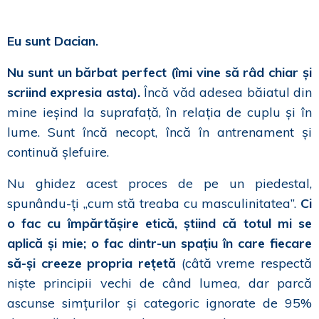
Eu sunt Dacian.
Nu sunt un bărbat perfect (îmi vine să râd chiar și
scriind expresia asta).
Încă văd adesea băiatul din
mine ieșind la suprafață, în relația de cuplu și în
lume. Sunt încă necopt, încă în antrenament și
continuă șlefuire.
Nu ghidez acest proces de pe un piedestal,
spunându-ți „cum stă treaba cu masculinitatea”.
Ci
o fac cu împărtășire etică, știind că totul mi se
aplică și mie; o fac dintr-un spațiu în care fiecare
să-și creeze propria rețetă
(câtă vreme respectă
niște principii vechi de când lumea, dar parcă
ascunse simțurilor și categoric ignorate de 95%