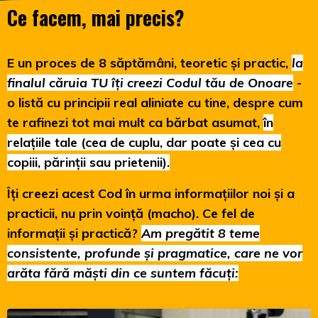
Ce facem, mai precis?
E un proces de 8 săptămâni, teoretic și practic,
la
finalul căruia TU îți creezi Codul tău de Onoare
-
o listă cu principii real aliniate cu tine, despre cum
te rafinezi tot mai mult ca bărbat asumat,
în
relațiile tale (cea de cuplu, dar poate și cea cu
copiii, părinții sau prietenii).
Îți creezi acest Cod în urma informațiilor noi și a
practicii, nu prin voință (macho). Ce fel de
informații și practică?
Am pregătit 8 teme
consistente, profunde și pragmatice, care ne vor
arăta fără măști din ce suntem făcuți: