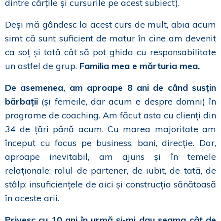
dintre cărțile și cursurile pe acest subiect).
Deși mă gândesc la acest curs de mult, abia acum
simt că sunt suficient de matur în cine am devenit
ca soț și tată cât să pot ghida cu responsabilitate
un astfel de grup.
Familia mea e mărturia mea.
De asemenea, am aproape 8 ani de când susțin
bărbații
(și femeile, dar acum e despre domni) în
programe de coaching. Am făcut asta cu clienți din
34 de țări până acum. Cu marea majoritate am
început cu focus pe business, bani, direcție. Dar,
aproape inevitabil, am ajuns și în temele
relaționale: rolul de partener, de iubit, de tată, de
stâlp; insuficiențele de aici și construcția sănătoasă
în aceste arii.
Privesc cu 10 ani în urmă și-mi dau seama cât de