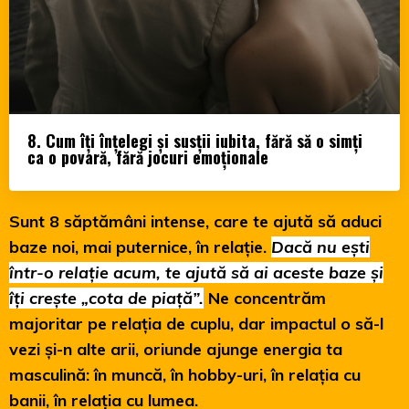
8. Cum îți înțelegi și susții iubita, fără să o simți
ca o povară, fără jocuri emoționale
Sunt 8 săptămâni intense, care te ajută să aduci
baze noi, mai puternice, în relație.
Dacă nu ești
într-o relație acum, te ajută să ai aceste baze și
îți crește „cota de piață”.
Ne concentrăm
majoritar pe relația de cuplu, dar impactul o să-l
vezi și-n alte arii, oriunde ajunge energia ta
masculină: în muncă, în hobby-uri, în relația cu
banii, în relația cu lumea.