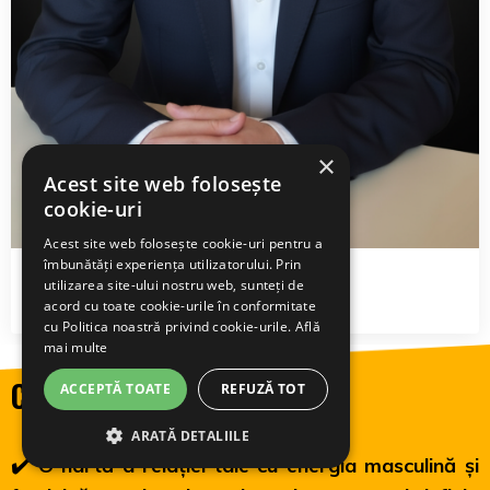
×
Acest site web folosește
cookie-uri
Acest site web folosește cookie-uri pentru a
îmbunătăți experiența utilizatorului. Prin
Răzvan Benchea
utilizarea site-ului nostru web, sunteți de
acord cu toate cookie-urile în conformitate
cu Politica noastră privind cookie-urile.
Află
mai multe
Ce obții concret
ACCEPTĂ TOATE
REFUZĂ TOT
ARATĂ DETALIILE
✔️ O hartă a relației tale cu energia masculină și