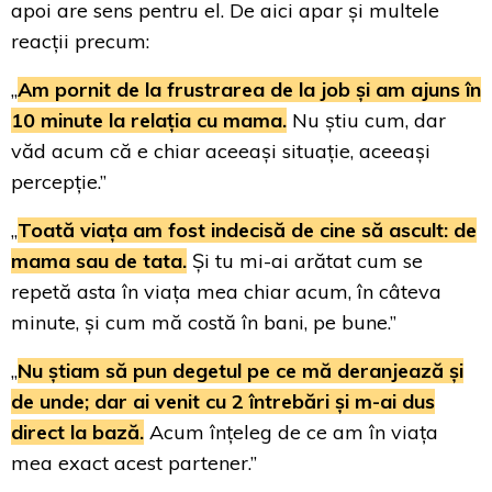
apoi are sens pentru el. De aici apar și multele
reacții precum:
„
Am pornit de la frustrarea de la job și am ajuns în
10 minute la relația cu mama.
Nu știu cum, dar
văd acum că e chiar aceeași situație, aceeași
percepție.”
„
Toată viața am fost indecisă de cine să ascult: de
mama sau de tata.
Și tu mi-ai arătat cum se
repetă asta în viața mea chiar acum, în câteva
minute, și cum mă costă în bani, pe bune.”
„
Nu știam să pun degetul pe ce mă deranjează și
de unde; dar ai venit cu 2 întrebări și m-ai dus
direct la bază.
Acum înțeleg de ce am în viața
mea exact acest partener.”