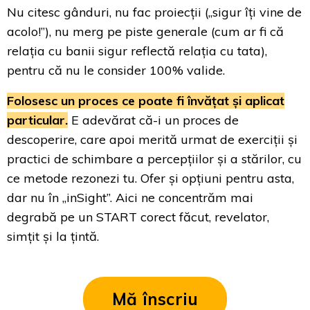
Nu citesc gânduri, nu fac proiecții („sigur îți vine de
acolo!”), nu merg pe piste generale (cum ar fi că
relația cu banii sigur reflectă relația cu tata),
pentru că nu le consider 100% valide.
Folosesc un proces ce poate fi învățat și aplicat
particular.
E adevărat că-i un proces de
descoperire, care apoi merită urmat de exerciții și
practici de schimbare a percepțiilor și a stărilor, cu
ce metode rezonezi tu. Ofer și opțiuni pentru asta,
dar nu în „inSight”. Aici ne concentrăm mai
degrabă pe un START corect făcut, revelator,
simțit și la țintă.
Mă înscriu