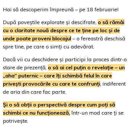
Hai să descoperim împreună – pe 18 februarie!
După poveștile explorate și descifrate,
o să rămâi
cu o claritate nouă despre ce te ține pe loc și de
unde poate proveni blocajul
– o fereastră deschisă
spre tine, pe care o simți cu adevărat.
Dacă vii cu deschidere și participi la proces dintr-o
stare de prezență,
o să ai cel puțin o revelație – un
„aha” puternic – care îți schimbă felul în care
privești provocările cu care te confrunți
, indiferent
de aria din care fac parte.
Și o să obții o perspectivă despre cum poți să
schimbi ce nu funcționează,
într-un mod care ți se
potrivește.