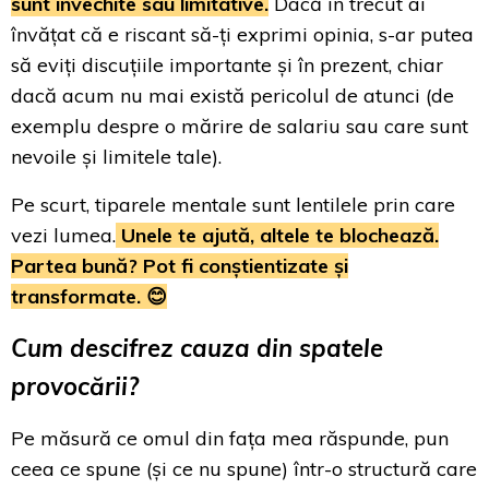
sunt învechite sau limitative.
Dacă în trecut ai
învățat că e riscant să-ți exprimi opinia, s-ar putea
să eviți discuțiile importante și în prezent, chiar
dacă acum nu mai există pericolul de atunci (de
exemplu despre o mărire de salariu sau care sunt
nevoile și limitele tale).
Pe scurt, tiparele mentale sunt lentilele prin care
vezi lumea.
Unele te ajută, altele te blochează.
Partea bună? Pot fi conștientizate și
transformate. 😊
Cum descifrez cauza din spatele
provocării?
Pe măsură ce omul din fața mea răspunde, pun
ceea ce spune (și ce nu spune) într-o structură care