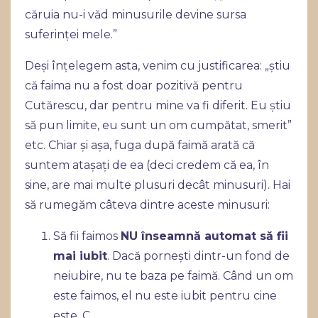
căruia nu-i văd minusurile devine sursa
suferinței mele.”
Deși înțelegem asta, venim cu justificarea: „știu
că faima nu a fost doar pozitivă pentru
Cutărescu, dar pentru mine va fi diferit. Eu știu
să pun limite, eu sunt un om cumpătat, smerit”
etc. Chiar și așa, fuga după faimă arată că
suntem atașați de ea (deci credem că ea, în
sine, are mai multe plusuri decât minusuri). Hai
să rumegăm câteva dintre aceste minusuri:
Să fii faimos
NU înseamnă automat să fii
mai iubit
. Dacă pornești dintr-un fond de
neiubire, nu te baza pe faimă. Când un om
este faimos, el nu este iubit pentru cine
este. C
...