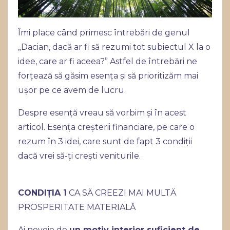
Îmi place când primesc întrebări de genul
„Dacian, dacă ar fi să rezumi tot subiectul X la o
idee, care ar fi aceea?” Astfel de întrebări ne
forțează să găsim esența și să prioritizăm mai
ușor pe ce avem de lucru.
Despre esență vreau să vorbim și în acest
articol. Esența creșterii financiare, pe care o
rezum în 3 idei, care sunt de fapt 3 condiții
dacă vrei să-ți crești veniturile.
CONDIȚIA 1
CA SĂ CREEZI MAI MULTĂ
PROSPERITATE MATERIALĂ
Ai nevoie de
un motiv interior suficient de