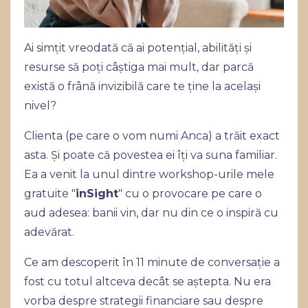
Ai simțit vreodată că ai potențial, abilități și
resurse să poți câștiga mai mult, dar parcă
există o frână invizibilă care te ține la același
nivel?
Clienta (pe care o vom numi Anca) a trăit exact
asta. Și poate că povestea ei îți va suna familiar.
Ea a venit la unul dintre workshop-urile mele
gratuite "
inSight
" cu o provocare pe care o
aud adesea: banii vin, dar nu din ce o inspiră cu
adevărat.
Ce am descoperit în 11 minute de conversație a
fost cu totul altceva decât se aștepta. Nu era
vorba despre strategii financiare sau despre