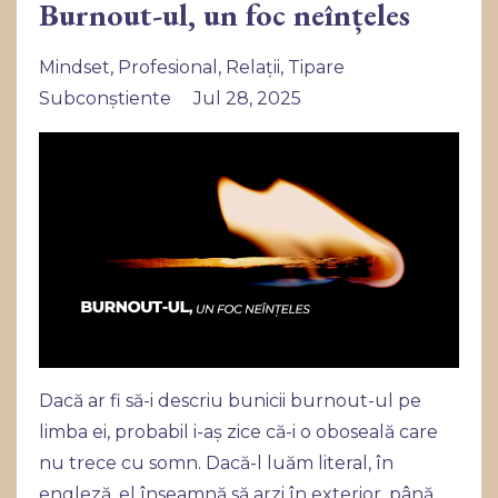
Burnout-ul, un foc neînțeles
Mindset
Profesional
Relații
Tipare
Subconștiente
Jul 28, 2025
Dacă ar fi să-i descriu bunicii burnout-ul pe
limba ei, probabil i-aș zice că-i o oboseală care
nu trece cu somn. Dacă-l luăm literal, în
engleză, el înseamnă să arzi în exterior, până