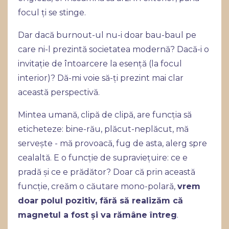
focul ți se stinge.
Dar dacă burnout-ul nu-i doar bau-baul pe
care ni-l prezintă societatea modernă? Dacă-i o
invitație de întoarcere la esență (la focul
interior)? Dă-mi voie să-ți prezint mai clar
această perspectivă.
Mintea umană, clipă de clipă, are funcția să
eticheteze: bine-rău, plăcut-neplăcut, mă
servește - mă provoacă, fug de asta, alerg spre
cealaltă. E o funcție de supraviețuire: ce e
pradă și ce e prădător? Doar că prin această
funcție, creăm o căutare mono-polară,
vrem
doar polul pozitiv, fără să realizăm că
magnetul a fost și va rămâne întreg
.