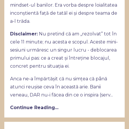
mindset-ul banilor. Era vorba despre loialitatea
inconștientă față de tatăl ei și despre teama de
a-l trăda.
Disclaimer:
Nu pretind că am „rezolvat” tot în
cele 11 minute; nu acesta e scopul. Aceste mini-
sesiuni urmăresc un singur lucru - deblocarea
primului pas: ce a creat și întreține blocajul,
concret pentru situația ei.
Anca ne-a împărtășit că nu simțea că până
atunci reușise ceva în această arie. Banii
veneau, DAR nu-i făcea din ce o inspira (serv
...
Continue Reading...