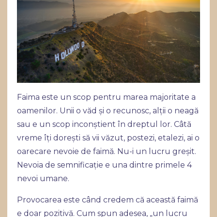
Faima este un scop pentru marea majoritate a
oamenilor. Unii o văd și o recunosc, alții o neagă
sau e un scop inconștient în dreptul lor. Câtă
vreme îți dorești să vii văzut, postezi, etalezi, ai o
oarecare nevoie de faimă. Nu-i un lucru greșit.
Nevoia de semnificație e una dintre primele 4
nevoi umane.
Provocarea este când credem că această faimă
e doar pozitivă. Cum spun adesea, „un lucru