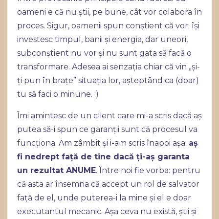
oameni e că nu știi, pe bune, cât vor colabora în
proces. Sigur, oamenii spun conștient că vor; își
investesc timpul, banii și energia, dar uneori,
subconștient nu vor și nu sunt gata să facă o
transformare. Adesea ai senzația chiar că vin „și-
ți pun în brațe” situația lor, așteptând ca (doar)
tu să faci o minune. :)
Îmi amintesc de un client care mi-a scris dacă aș
putea să-i spun ce garanții sunt că procesul va
funcționa. Am zâmbit și i-am scris înapoi așa:
aș
fi nedrept față de tine dacă ți-aș garanta
un rezultat ANUME
. Între noi fie vorba: pentru
că asta ar însemna că accept un rol de salvator
față de el, unde puterea-i la mine și el e doar
executantul mecanic. Așa ceva nu există, știi și