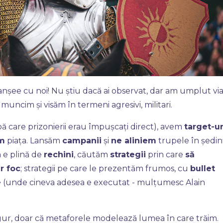
ranșee cu noi! Nu știu dacă ai observat, dar am umplut vi
muncim și visăm în termeni agresivi, militari.
după care prizonierii erau împușcați direct), avem
target-ur
m
piața. Lansăm
campanii
și
ne aliniem
trupele în ședin
a e plină de
rechini
, căutăm
strategii
prin care
să
r foc
; strategii pe care le prezentăm frumos, cu
bullet
e
(unde cineva adesea e executat - mulțumesc Alain
gur, doar că metaforele modelează lumea în care trăim.