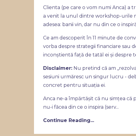
Clienta (pe care o vom numi Anca) a trăi
a venit la unul dintre workshop-urile 
adesea: banii vin, dar nu din ce o inspi
Ce am descoperit în 11 minute de conve
vorba despre strategii financiare sau d
inconștientă față de tatăl ei și despre 
Disclaimer:
Nu pretind că am „rezolvat
sesiuni urmăresc un singur lucru - debl
concret pentru situația ei.
Anca ne-a împărtășit că nu simțea că p
nu-i făcea din ce o inspira (serv
...
Continue Reading...