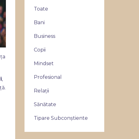
Toate
Bani
Business
Copii
ața
Mindset
Profesional
i
,
ță.
Relații
Sănătate
Tipare Subconștiente