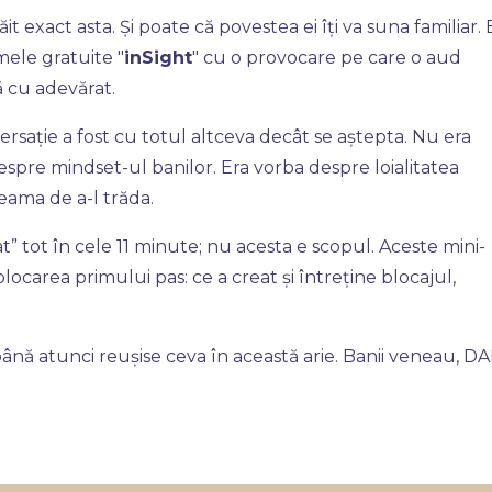
t exact asta. Și poate că povestea ei îți va suna familiar. 
mele gratuite "
inSight
" cu o provocare pe care o aud
ră cu adevărat.
rsație a fost cu totul altceva decât se aștepta. Nu era
espre mindset-ul banilor. Era vorba despre loialitatea
teama de a-l trăda.
” tot în cele 11 minute; nu acesta e scopul. Aceste mini-
ocarea primului pas: ce a creat și întreține blocajul,
ână atunci reușise ceva în această arie. Banii veneau, D