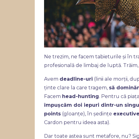
Ne trezim, ne facem tabieturile și în t
profesională de limbaj de luptă. Trăim, 
Avem
deadline-uri
(linii ale morții, 
ținte clare la care tragem,
să domină
Facem
head-hunting
. Pentru că piaț
împușcăm doi iepuri dintr-un singu
points
(gloanțe), în ședințe
executiv
Cardon pentru ideea asta).
Dar toate astea sunt metafore, nu? Si