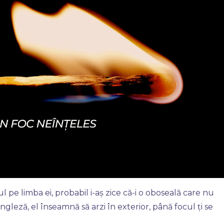
ul pe limba ei, probabil i-aș zice că-i o oboseală care nu
ngleză, el înseamnă să arzi în exterior, până focul ți se