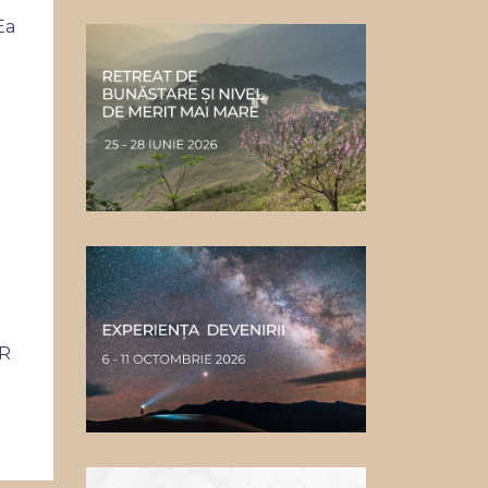
Ea
AR