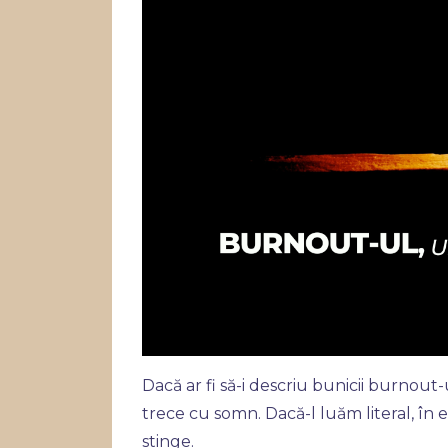
Dacă ar fi să-i descriu bunicii burnout-
trece cu somn. Dacă-l luăm literal, în e
stinge.