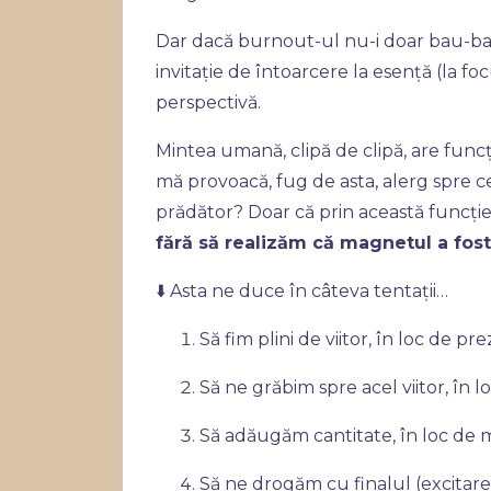
Dar dacă burnout-ul nu-i doar bau-bau
invitație de întoarcere la esență (la foc
perspectivă.
Mintea umană, clipă de clipă, are funcț
mă provoacă, fug de asta, alerg spre cea
prădător? Doar că prin această funcți
fără să realizăm că magnetul a fost
⬇️ Asta ne duce în câteva tentații…
Să fim plini de viitor, în loc de pr
Să ne grăbim spre acel viitor, în l
Să adăugăm cantitate, în loc de 
Să ne drogăm cu finalul (excitare