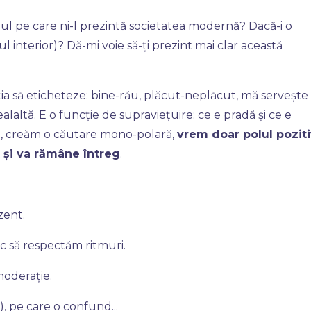
l pe care ni-l prezintă societatea modernă? Dacă-i o
ul interior)? Dă-mi voie să-ți prezint mai clar această
ia să eticheteze: bine-rău, plăcut-neplăcut, mă servește 
laltă. E o funcție de supraviețuire: ce e pradă și ce e
e, creăm o căutare mono-polară,
vrem doar polul poziti
 și va rămâne întreg
.
ezent.
oc să respectăm ritmuri.
moderație.
), pe care o confund
...