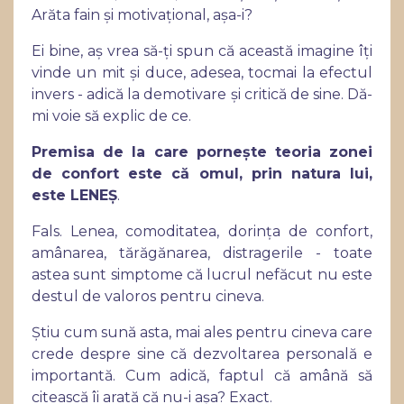
Arăta fain și motivațional, așa-i?
Ei bine, aș vrea să-ți spun că această imagine îți
vinde un mit și duce, adesea, tocmai la efectul
invers - adică la demotivare și critică de sine. Dă-
mi voie să explic de ce.
Premisa de la care pornește teoria zonei
de confort este că omul, prin natura lui,
este LENEȘ
.
Fals. Lenea, comoditatea, dorința de confort,
amânarea, tărăgănarea, distragerile - toate
astea sunt simptome că lucrul nefăcut nu este
destul de valoros pentru cineva.
Știu cum sună asta, mai ales pentru cineva care
crede despre sine că dezvoltarea personală e
importantă. Cum adică, faptul că amână să
citească îi arată că nu-i așa? Exact.