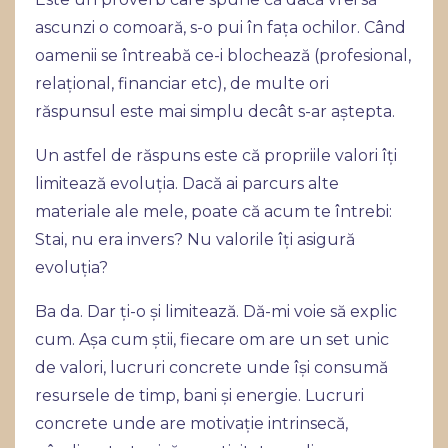
ascunzi o comoară, s-o pui în fața ochilor. Când
oamenii se întreabă ce-i blochează (profesional,
relațional, financiar etc), de multe ori
răspunsul este mai simplu decât s-ar aștepta.
Un astfel de răspuns este că propriile valori îți
limitează evoluția. Dacă ai parcurs alte
materiale ale mele, poate că acum te întrebi:
Stai, nu era invers? Nu valorile îți asigură
evoluția?
Ba da. Dar ți-o și limitează. Dă-mi voie să explic
cum. Așa cum știi, fiecare om are un set unic
de valori, lucruri concrete unde își consumă
resursele de timp, bani și energie. Lucruri
concrete unde are motivație intrinsecă,