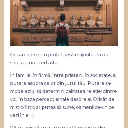
Fiecare om e un profet, însă majoritatea nu
știu sau nu cred asta.
În familie, în firmă, între prieteni, în societate, ai
putere asupra celor din jurul tău. Putere să-i
modelezi și să determini calitatea relației dintre
voi, în baza percepției tale despre ei. Oricât de
mistic-fistic ar putea să sune, oamenii devin ce
vezi în ei. :)
Dă-mi voie să-ți spun o scurtă poveste, din