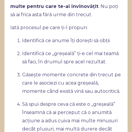
multe pentru care te-ai învinovățit
. Nu poți
să ai frica asta fără urme din trecut.
Iată procesul pe care ți-l propun:
Identifică ce anume îți dorești să obții.
Identifică ce „greșeală” ți-e cel mai teamă
să faci, în drumul spre acel rezultat.
Găsește momente concrete din trecut pe
care le asociezi cu acea greșeală,
momente când există vină sau autocritică.
Să spui despre ceva că este o „greșeală”
înseamnă că ai perceput că o anumită
acțiune a adus cuiva mai multe minusuri
decât plusuri, mai multă durere decât