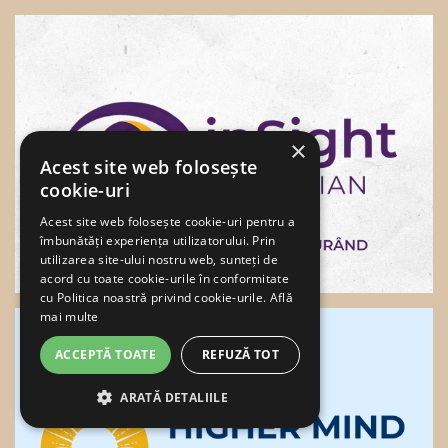
×
Acest site web folosește
cookie-uri
Acest site web folosește cookie-uri pentru a
îmbunătăți experiența utilizatorului. Prin
utilizarea site-ului nostru web, sunteți de
acord cu toate cookie-urile în conformitate
cu Politica noastră privind cookie-urile.
Află
mai multe
ACCEPTĂ TOATE
REFUZĂ TOT
ARATĂ DETALIILE