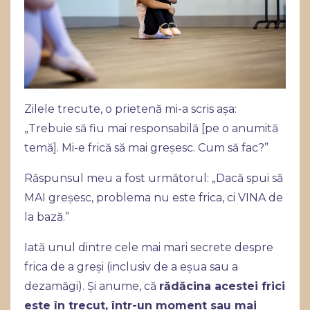
Zilele trecute, o prietenă mi-a scris așa:
„Trebuie să fiu mai responsabilă [pe o anumită
temă]. Mi-e frică să mai greșesc. Cum să fac?”
Răspunsul meu a fost următorul: „Dacă spui să
MAI greșesc, problema nu este frica, ci VINA de
la bază.”
Iată unul dintre cele mai mari secrete despre
frica de a greși (inclusiv de a eșua sau a
dezamăgi). Și anume, că
rădăcina acestei frici
este în trecut, într-un moment sau mai