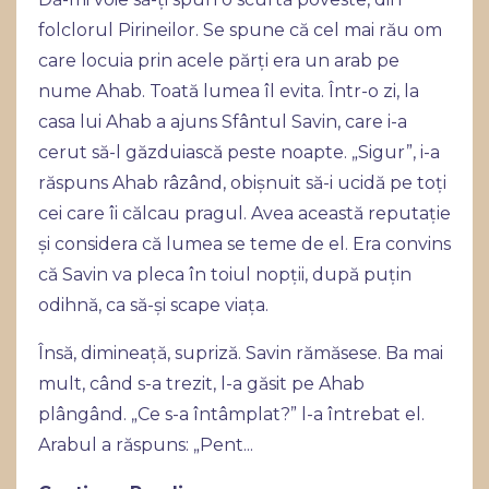
folclorul Pirineilor. Se spune că cel mai rău om
care locuia prin acele părți era un arab pe
nume Ahab. Toată lumea îl evita. Într-o zi, la
casa lui Ahab a ajuns Sfântul Savin, care i-a
cerut să-l găzduiască peste noapte. „Sigur”, i-a
răspuns Ahab râzând, obișnuit să-i ucidă pe toți
cei care îi călcau pragul. Avea această reputație
și considera că lumea se teme de el. Era convins
că Savin va pleca în toiul nopții, după puțin
odihnă, ca să-și scape viața.
Însă, dimineață, supriză. Savin rămăsese. Ba mai
mult, când s-a trezit, l-a găsit pe Ahab
plângând. „Ce s-a întâmplat?” l-a întrebat el.
Arabul a răspuns: „Pent...