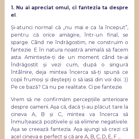
1. Nu ai apreciat omul, ci fantezia ta despre
el
.
Și-atunci normal că „nu mai e ca la început”,
pentru că orice amăgire, într-un final, se
sparge. Când ne îndrăgostim, ne construim o
fantezie. E în natura noastră animală să facem
asta. Amintește-ți de un moment când te-ai
îndrăgostit și vezi cum, după o singură
întâlnire, deja mintea încerca să-ți spună ce
copii frumoși și deștepți o să iasă din voi doi. :))
Pe ce bază? Că nu pe realitate. Ci pe fantezie.
Vrem să ne confirmăm percepțiile anterioare
despre oameni. Așa că, dacă ți-au plăcut tare la
cineva A, B și C, mintea va încerca să
înmulțească pozitivele și să elimine negativele.
Așa se creează fantezia. Așa ajungi să crezi că
acel cineva e perfect și că are A, B, C, D, E, F
...