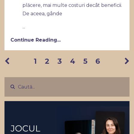
plăcere, mai multe costuri decât beneficii.
De aceea, gânde
...
Continue Reading...
1
2
3
4
5
6