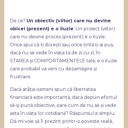
De ce?
Un obiectiv (viitor) care nu devine
obicei (prezent) e o iluzie
. Un proiect (viitor)
care nu devine proces (prezent) e o iluzie.
Orice spui că-ți dorești sau orice țintă ți-ai pus,
dacă nu se vede în viața ta de zi cu zi, în
STAREA și COMPORTAMENTELE tale, e o iluzie
care probabil va veni cu dezamăgire și
frustrare.
Dacă atâția oameni spun că libertatea
financiară este importantă, dacă depun efortul
să-și pună obiective, oare cum de nu se și vede
asta în viața lor cotidiană? Răspunsul e simplu.
Dă-mi voie să îl prezint printr-o poveste reală,