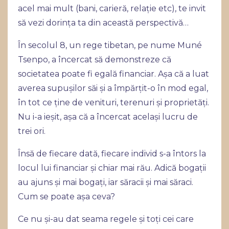
acel mai mult (bani, carieră, relație etc), te invit
să vezi dorința ta din această perspectivă…
În secolul 8, un rege tibetan, pe nume Muné
Tsenpo, a încercat să demonstreze că
societatea poate fi egală financiar. Așa că a luat
averea supușilor săi și a împărțit-o în mod egal,
în tot ce ține de venituri, terenuri și proprietăți.
Nu i-a ieșit, așa că a încercat același lucru de
trei ori.
Însă de fiecare dată, fiecare individ s-a întors la
locul lui financiar și chiar mai rău. Adică bogații
au ajuns și mai bogați, iar săracii și mai săraci.
Cum se poate așa ceva?
Ce nu și-au dat seama regele și toți cei care