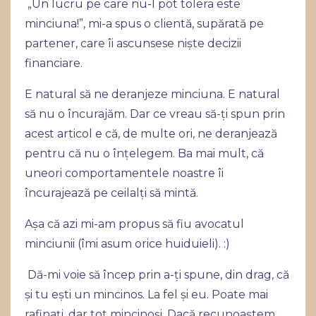
„Un lucru pe care nu-l pot tolera este
minciuna!”, mi-a spus o clientă, supărată pe
partener, care îi ascunsese niște decizii
financiare.
E natural să ne deranjeze minciuna. E natural
să nu o încurajăm. Dar ce vreau să-ți spun prin
acest articol e că, de multe ori, ne deranjează
pentru că nu o înțelegem. Ba mai mult, că
uneori comportamentele noastre îi
încurajează pe ceilalți să mintă.
Așa că azi mi-am propus să fiu avocatul
minciunii (îmi asum orice huiduieli). :)
Dă-mi voie să încep prin a-ți spune, din drag, că
și tu ești un mincinos. La fel și eu. Poate mai
rafinați, dar tot mincinoși. Dacă recunoaștem